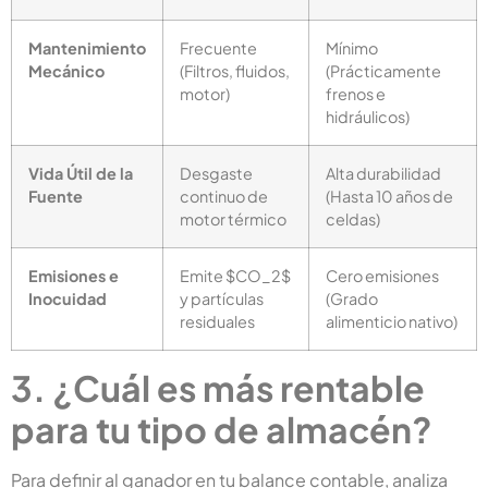
Mantenimiento
Frecuente
Mínimo
Mecánico
(Filtros, fluidos,
(Prácticamente
motor)
frenos e
hidráulicos)
Vida Útil de la
Desgaste
Alta durabilidad
Fuente
continuo de
(Hasta 10 años de
motor térmico
celdas)
Emisiones e
Emite $CO_2$
Cero emisiones
Inocuidad
y partículas
(Grado
residuales
alimenticio nativo)
3. ¿Cuál es más rentable
para tu tipo de almacén?
Para definir al ganador en tu balance contable, analiza